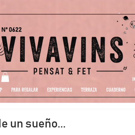
I
P
PARA REGALAR
EXPERIENCIAS
TERRAZA
CUADERNO
de un sueño...