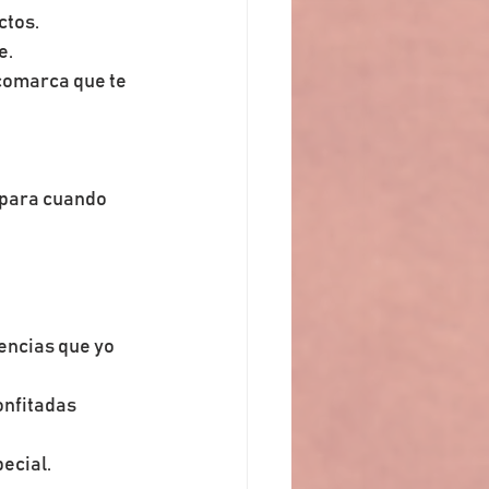
ctos.
e.
comarca que te 
 para cuando 
encias que yo 
nfitadas 
ecial.