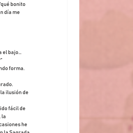
“qué bonito 
ún día me 
a el bajo…
”
ando forma.
urado.
a ilusión de 
do fácil de 
la 
casiones he 
n la Sagrada 