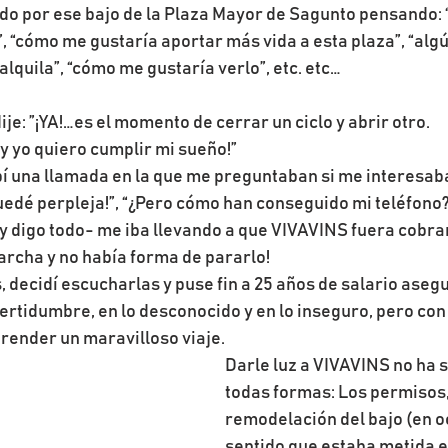
do por ese bajo de la Plaza Mayor de Sagunto pensando: 
”, “cómo me gustaría aportar más vida a esta plaza”, “alg
alquila”, “cómo me gustaría verlo”, etc. etc…
dije: ”¡YA!…es el momento de cerrar un ciclo y abrir otro.
 y yo quiero cumplir mi sueño!”
ibí una llamada en la que me preguntaban si me interesab
uedé perpleja!”, “¿Pero cómo han conseguido mi teléfono?
 -y digo todo- me iba llevando a que VIVAVINS fuera cobr
marcha y no había forma de pararlo!
, decidí escucharlas y puse fin a 25 años de salario aseg
ertidumbre, en lo desconocido y en lo inseguro, pero con l
render un maravilloso viaje.
Darle luz a VIVAVINS no ha si
todas formas: Los permisos, 
remodelación del bajo (en o
sentido que estaba metida e