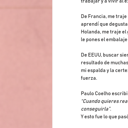
trabajar y a vivir al 
De Francia, me traje
aprendí que degustar
Holanda, me traje el 
le pones el embalaje
De EEUU, buscar siemp
resultado de muchas h
mi espalda y la cert
fuerza.
Paulo Coelho escribi
“Cuando quieres real
conseguirla”.
Y esto fue lo que pas