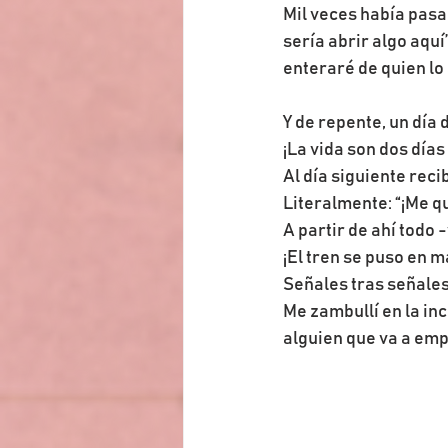
Mil veces había pasa
sería abrir algo aquí
enteraré de quien lo 
Y de repente, un día 
¡La vida son dos días
Al día siguiente rec
Literalmente: “¡Me q
A partir de ahí todo
¡El tren se puso en 
Señales tras señales
Me zambullí en la inc
alguien que va a emp