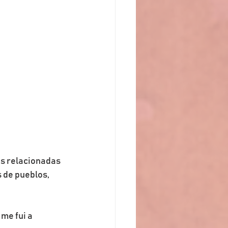
s relacionadas 
 de pueblos, 
me fui a 