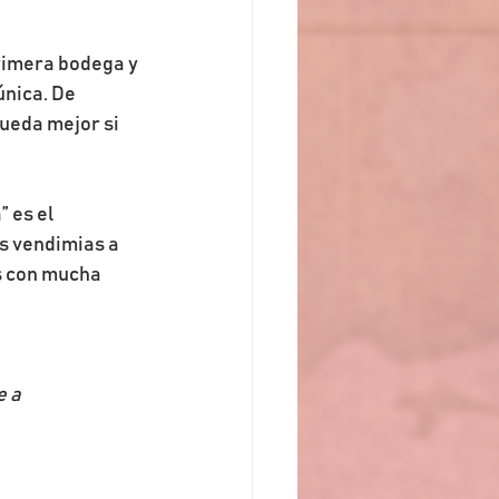
primera bodega y 
nica. De 
queda mejor si 
 es el 
as vendimias a 
s con mucha 
 a 