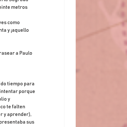
veinte metros 
ves como 
ta y ¡aquello 
rasear a Paulo 
ido tiempo para 
intentar porque 
lio y 
o te falten 
 y aprender), 
presentaba sus 