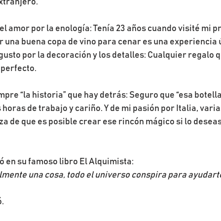
extranjero.
 el amor por la enología: Tenía 23 años cuando visité mi 
 una buena copa de vino para cenar es una experiencia ú
gusto por la decoración y los detalles: Cualquier regalo 
 perfecto.
re “la historia” que hay detrás: Seguro que “esa botella”
oras de trabajo y cariño. Y de mi pasión por Italia, vari
eza de que es posible crear ese rincón mágico si lo desea
ó en su famoso libro El Alquimista:
mente una cosa, todo el universo conspira para ayudarte
ó.