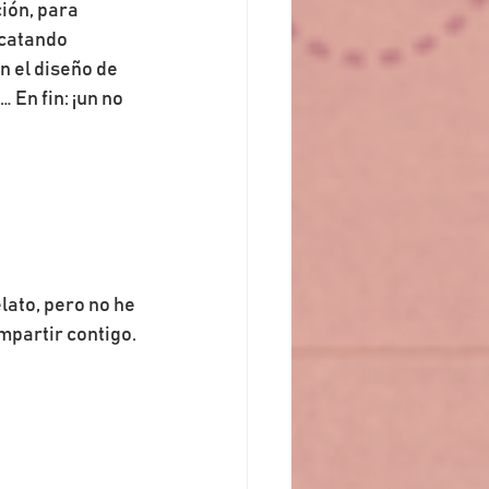
ión, para 
 catando 
n el diseño de 
En fin: ¡un no 
ato, pero no he 
mpartir contigo.