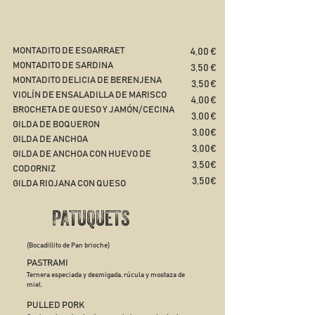
MONTADITO DE ESGARRAET
4,00 €​
MONTADITO DE SARDINA
3,50 €
MONTADITO DELICIA DE BERENJENA ​​
3,50 €
VIOLÍN DE ENSALADILLA DE MARISCO
4,00 €
BROCHETA DE QUESO Y JAMÓN/CECINA
3,00 €
GILDA DE BOQUERON
3,00€​​
GILDA DE ANCHOA
3,00€​​
GILDA DE ANCHOA CON HUEVO DE
3,50€​​
CODORNIZ
3,50€​​
GILDA RIOJANA CON QUESO
PATUQUETS
(Bocadillito de Pan brioche)
PASTRAMI
Ternera especiada y desmigada, rúcula y mostaza de
miel.
PULLED PORK