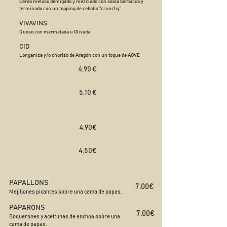
Cerdo meloso demigado y mezclado con salsa barbacoa y
terminado con un topping de cebolla “crunchy”.
VIVAVINS
Queso con mermelada u Olivada
CID
Longaniza y/o chorizo de Aragón con un toque de AOVE
4,90 €​
5,10 €
4,90€
4,50€
PAPALLONS
​​7,00€ ​
Mejillones picantes sobre una cama de papas.
PAPARONS
7,00€
Boquerones y aceitunas de anchoa sobre una
cama de papas.