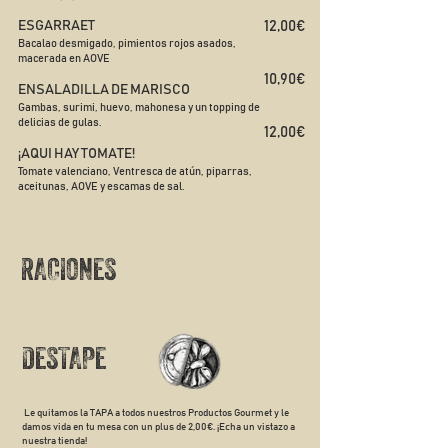
ESGARRAET​
12,00€​
Bacalao desmigado, pimientos rojos asados,
macerada en AOVE
10,90€​​
ENSALADILLA DE MARISCO
Gambas, surimi, huevo, mahonesa y un topping de
delicias de gulas.
12,00€
¡AQUI HAY TOMATE!
Tomate valenciano, Ventresca de atún, piparras,
aceitunas, AOVE y escamas de sal.
RACIONES
DESTAPE
Le quitamos la TAPA a todos nuestros Productos Gourmet y le
damos vida en tu mesa con un plus de 2,00€. ¡Echa un vistazo a
nuestra tienda!