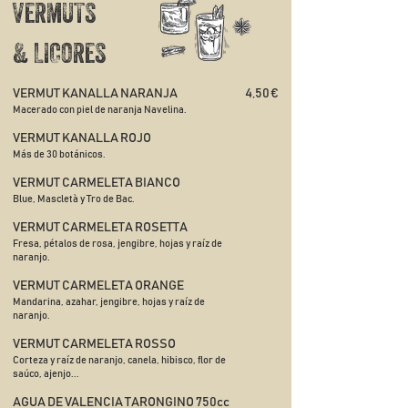
VERMUTS
& LICORES
VERMUT KANALLA NARANJA
4,50 €
Macerado con piel de naranja Navelina.
VERMUT KANALLA ROJO
Más de 30 botánicos.
VERMUT CARMELETA BIANCO
Blue, Mascletà y Tro de Bac.
VERMUT CARMELETA
ROSETTA
Fresa, pétalos de rosa, jengibre, hojas y raíz de
naranjo.
VERMUT CARMELETA
ORANGE
Mandarina, azahar, jengibre, hojas y raíz de
naranjo.
VERMUT CARMELETA
ROSSO
Corteza y raíz de naranjo, canela, hibisco, flor de
saúco, ajenjo...
AGUA DE VALENCIA TARONGINO 750cc