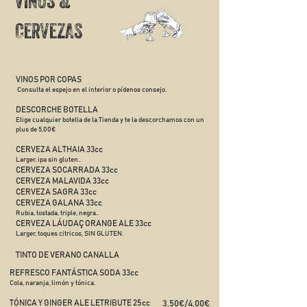
VINOS &
CERVEZAS
VINOS POR COPAS
Consulta el espejo en el interio
r o pídenos consejo.
DESCORCHE BOTELLA
Elige cualquier botella de la Tienda y te la descorchamos con un
plus de 5,00€
CERVEZA ALTHAIA 33cc
Larger, ipa sin gluten..
CERVEZA SOCARRADA 33cc
CERVEZA MALAVIDA 33cc
CERVEZA SAGRA 33cc
CERVEZA GALANA 33cc
Rubia, tostada, triple, negra..
CERVEZA LÁUDAÇ ORANGE ALE 33cc
Larger, toques citricos, SIN GLUTEN.
TINTO DE VERANO CANALLA​
REFRESCO FANTÁSTICA SODA 33cc
Cola, naranja, limón y tónica.
TÓNICA Y GINGER ALE LETRIBUTE 25cc
3,50€/4,00€