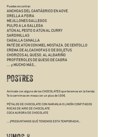
Puedes encontrar:
ANCHOAS DEL CANTÁBRICO EN AOVE
ORELLA A FEIRA
MEJILLONES GALLEGOS
PULPO A LA GALLEGA
ATÚN AL PESTO O ATÚN AL CURRY
SARDINILLAS
CABALLA CANALLA
PATÉ DE ATÚN CON MIEL MOSTAZA, DE CENTOLLO
CREMA DE ALCACHOFAS O DE BOLETUS
CHORIZOS AL QUESO, AL ALBARIÑO
PROFITEROLES DE QUESO DE CABRA
.... y MUCHO MÁS...
POSTRES
Anímate con alguno de los CHOCOLATES que tenemos en la tienda:
Te lo servimos en mesa con un plus de 1,00€.
PÉTALOS DE CHOCOLATE CON NARANJA O LIMÓN CONFITADOS
ROCAS DE AIRE DE CHOCOLATE
COCA AURORA DE CHOCOLATE
.... ¡PREGUNTANOS QUÉ TENEMOS ESTA TEMPORADA!...