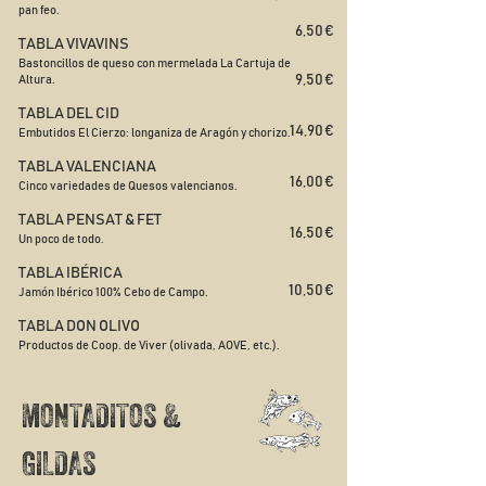
pan feo.
6,50 €
TABLA VIVAVINS
Bastoncillos de queso con mermelada La Cartuja de
9,50 €
Altura.
TABLA DEL CID
14,90 €
Embutidos El Cierzo: longaniza de Aragón y chorizo.
TABLA VALENCIANA
16,00 €
Cinco variedades de Quesos valencianos.
TABLA PENSAT & FET
16,50 €
Un poco de todo.​
TABLA IBÉRICA
10,50 €
Jamón Ibérico 100% Cebo de Campo.
TABLA DON OLIVO
Productos de Coop. de Viver (olivada, AOVE, etc.).
MONTADITOS &
GILDAS