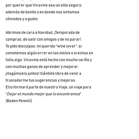
por querer que Vivavins sea un sitio seguro, 
además de bonito y en donde nos sintamos 
cómodos y a gusto. 
Abrimos de cara a Navidad. ¡Temporada de 
compras, de salir con amigos y de no parar!.
Te pido disculpas, mi querido “wine lover”, si 
cometemos algún error en los inicios o si echas en 
falta algo. Vivavins está hecho con mucho cariño y 
con muchas ganas de aprender y mejorar. 
¡Hagámoslo juntos! Siéntete libre de venir a 
trasladarme tus sugerencias y mejoras. 
Ello formará parte de nuestro Viaje, un viaje para 
“
Dejar el mundo mejor que lo encontramos
” 
(Baden Powell) 