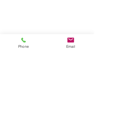
Phone
Email
Comentarios
Escribir un comentario...