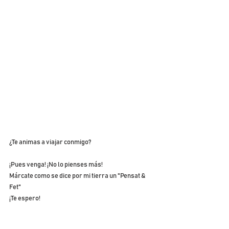
¿Te animas a viajar conmigo?
¡Pues venga! ¡No lo pienses más!
Márcate como se dice por mi tierra un "Pensat & 
Fet"
¡Te espero!