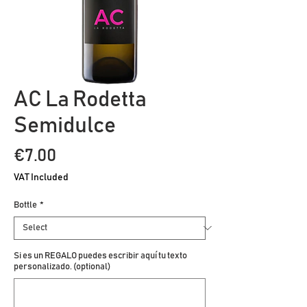
AC La Rodetta
Semidulce
Price
€7.00
VAT Included
Bottle
*
Si es un REGALO puedes escribir aquí tu texto
personalizado. (optional)