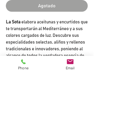
Agotado
La Sota
elabora aceitunas y encurtidos que
te transportarán al Mediterráneo y a sus
colores cargados de luz. Descubre sus
especialidades selectas, aliños y rellenos
tradicionales e innovadores, poniendo al
alcance de todos la verdadera esencia de
la dieta mediterránea.
Phone
Email
Productor:
La Sota
Contenido neto:
420 grs.
Peso escurrido:
250 grs.
PLAZA MAYOR, 2
46500 SAGUNTO
YOLA@VIVAVINS.COM