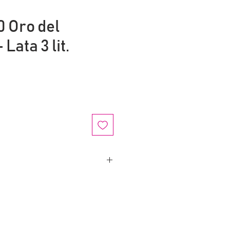
 Oro del
 Lata 3 lit.
e
gen extra elaborado a partir de
ariedad «Serrana» autóctona de
na y Espadán. Nuestras
lectan siempre en ENVERO, el