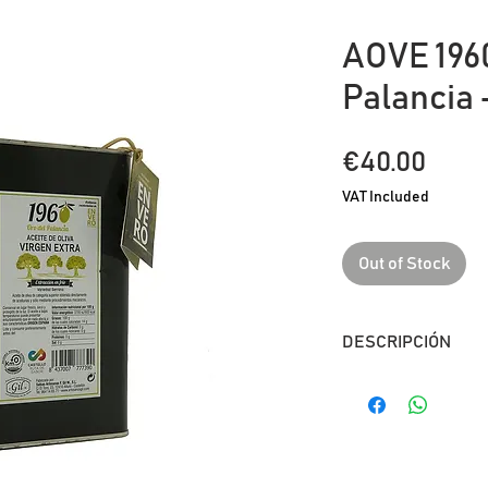
AOVE 1960
Palancia -
Pric
€40.00
VAT Included
Out of Stock
DESCRIPCIÓN
Aceite de oliva vir
aceitunas de la v
la Sierra Caldero
aceitunas se reco