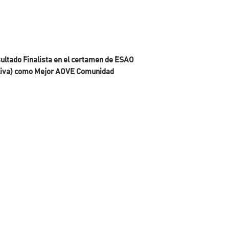
momento óptimo de
el mejor sabor. La
amargos garantiza
astringencia en el
Aroma:
Frutado su
sultado Finalista en el certamen de ESAO
de olivo y manzana
 Oliva) como Mejor AOVE Comunidad
Sabor:
Dulce con a
fresa.