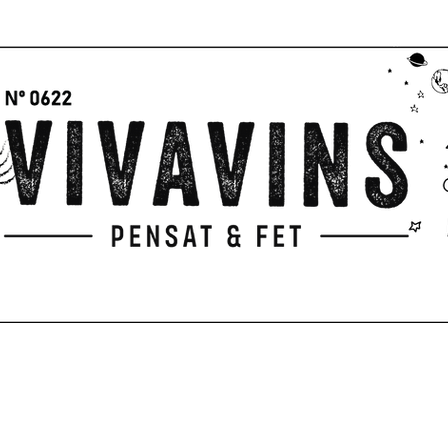
GIFTS
PICNIC
PENSAT & FET
Servicios
TERRACE