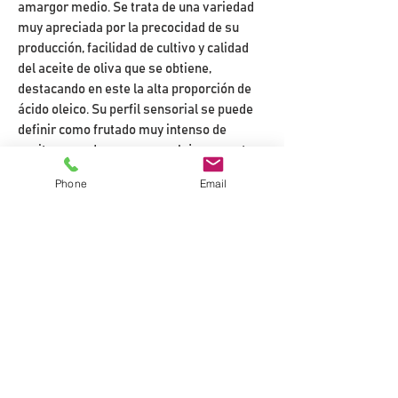
amargor medio. Se trata de una variedad
muy apreciada por la precocidad de su
producción, facilidad de cultivo y calidad
del aceite de oliva que se obtiene,
destacando en este la alta proporción de
ácido oleico. Su perfil sensorial se puede
definir como frutado muy intenso de
aceituna verde, y muy complejo, con notas
de higuera, hierba, tallo, alloza, cítricos y
Phone
Email
tomatera. En boca, es de entrada dulce,
medianamente amargo y algo más picante,
todo ello muy equilibrado. Picual Organic
presenta un frutado más intenso debido al
empleo único de productos de tipo
orgánico para la nutrición de los olivos.
DESCRIPCIÓN
Blue Sapphire pertenece a nuestra
NOTA DE CATA Y MARIDAJE