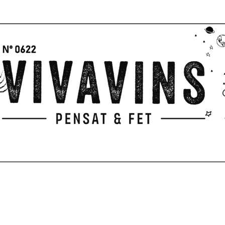
GIFTS
PICNIC
PENSAT & FET
Servicios
TERRACE