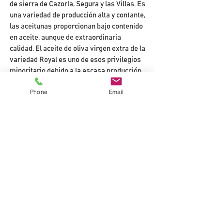
de sierra de Cazorla, Segura y las Villas. Es
una variedad de producción alta y contante,
las aceitunas proporcionan bajo contenido
en aceite, aunque de extraordinaria
calidad. El aceite de oliva virgen extra de la
variedad Royal es uno de esos privilegios
minoritario debido a la escasa producción
de este tipo de oliva. Es un aceite de gran
Phone
Email
valor y su principal característica
organoléptica es el frutado fresco y dulce
aroma. Su sabor es suave y nada agresivo
al paladar. En nariz presenta un frutado
intenso con matices de higo maduro,
plátano y manzana.
DESCRIPCIÓN
Red Diamond es un aceite variedad
NOTA DE CATA Y MARIDAJE
Royal perteneciente a nuestra gama