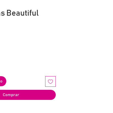
as Beautiful
o
to
Comprar