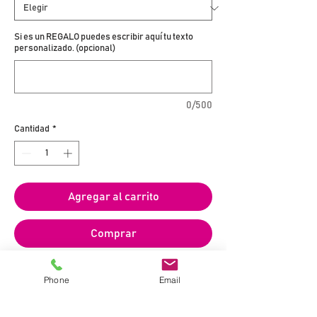
Si es un REGALO puedes escribir aquí tu texto
personalizado. (opcional)
0/500
Cantidad
*
Agregar al carrito
Comprar
Zona de Producción:
I.G.P. Castellón
Phone
Email
Bodega:
Bodega Flors
Tipo de Vino:
Blanco Roble