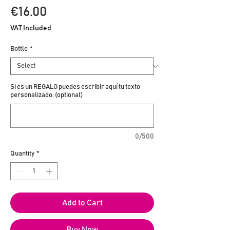
Price
€16.00
VAT Included
Bottle
*
Si es un REGALO puedes escribir aquí tu texto
personalizado. (optional)
0/500
Quantity
*
Add to Cart
Buy Now