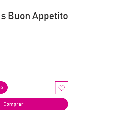
as Buon Appetito
o
to
Comprar