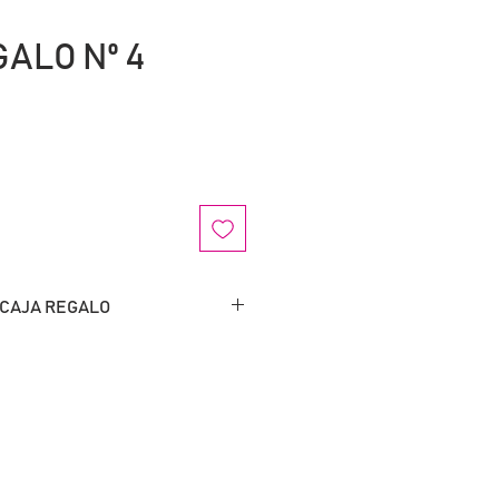
ALO Nº 4
io
 CAJA REGALO
da VIVAVINS en cartón
envíes tu mensaje.
lletas decoradas.
A.
A.