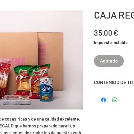
CAJA REG
Prec
35,00 €
Impuesto incluido
Agotado
CONTENIDO DE TU
1 Caja personaliza
reciclado.
1 Postal para que 
1 Paquete de servi
e cosas ricas y de una calidad excelente.
1 Sangría Nº2 LOLE
EGALO que hemos preparado para ti, o
2 Sangría Nº1 LOLE
n los cientos de productos de nuestra web.