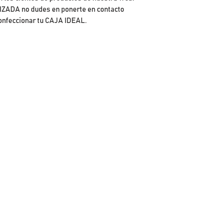
1 Longanizas de Pa
ADA no dudes en ponerte en contacto
2 Papas individuale
onfeccionar tu CAJA IDEAL.
1 Pan Feo monodos
1 Paquete de Cecin
1 Aceitunas anchoa