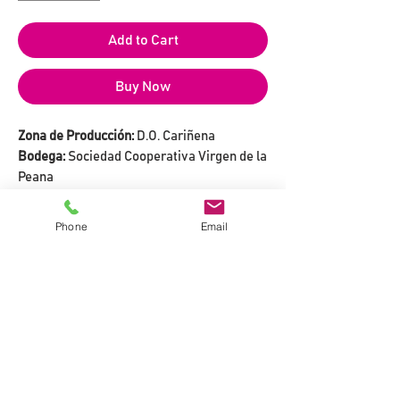
Add to Cart
Buy Now
Zona de Producción:
D.O. Cariñena
Bodega:
Sociedad Cooperativa Virgen de la
Peana
Tipo de Vino:
Roble
Variedades:
100% Garnacha de Viñas
Phone
Email
Viejas.
Grado Alcohólico:
14,5% vol.
DESCRIPCIÓN
Seguimos con nuestra aventura,
VINIFICACIÓN
última parada en la
sierra de
Pardos
,
en la comarca de
Calatayud.
Realizamos la vendimia nocturna,