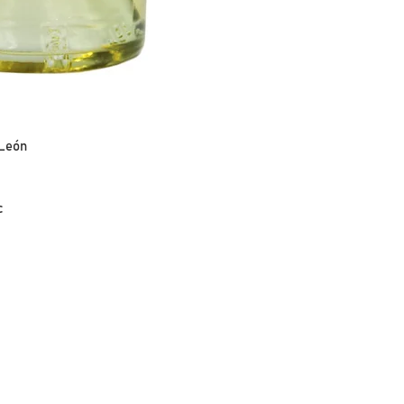
MARIDAJE:
Pescados, carnes b
aperitivos y foie.Se
a León
c