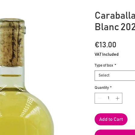
Caraball
Blanc 20
Price
€13.00
VAT Included
Type of box
*
Select
Quantity
*
Add to Cart