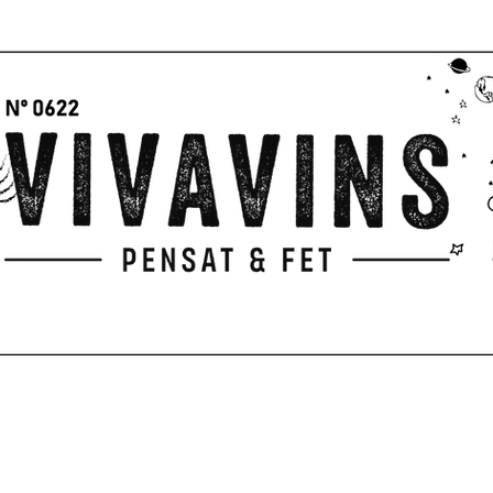
GIFTS
PICNIC
PENSAT & FET
Servicios
TERRACE