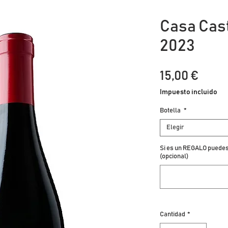
Casa Cast
2023
Prec
15,00 €
Impuesto incluido
Botella
*
Elegir
Si es un REGALO puedes 
(opcional)
Cantidad
*