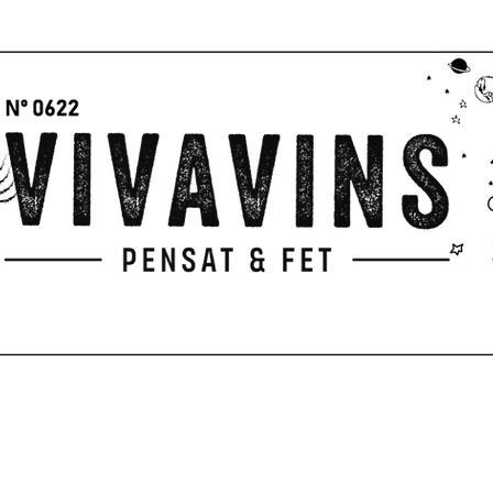
GIFTS
PICNIC
PENSAT & FET
Servicios
TERRACE