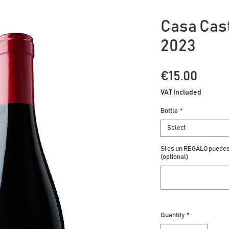
Casa Cast
2023
Price
€15.00
VAT Included
Bottle
*
Select
Si es un REGALO puedes 
(optional)
Quantity
*