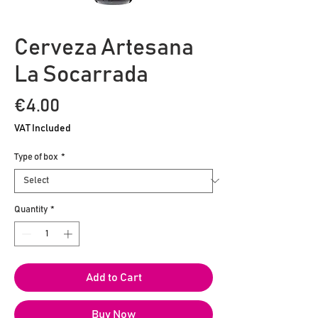
Cerveza Artesana
La Socarrada
Price
€4.00
VAT Included
Type of box
*
Quantity
*
Add to Cart
Buy Now