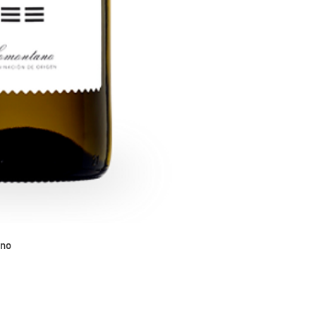
maduración de la 
Pescados. Mariscos
ajustadas y un exc
10ºC.
ano