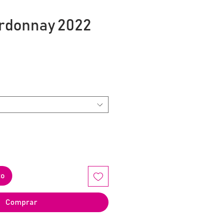
rdonnay 2022
io
to
Comprar