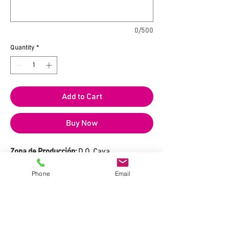
0/500
Quantity
*
Add to Cart
Buy Now
Zona de Producción:
D.O. Cava
Bodega:
Dominio de la Vega
Phone
Email
Tipo de Vino:
Cava Reserva
Variedades:
Pinot Noir
Grado Alcohólico:
12% vol.
Puntuaciones:
90 Puntos James Suckling