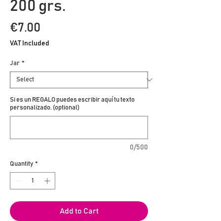
200 grs.
Price
€7.00
VAT Included
Jar
*
Si es un REGALO puedes escribir aquí tu texto
personalizado. (optional)
0/500
Quantity
*
Add to Cart