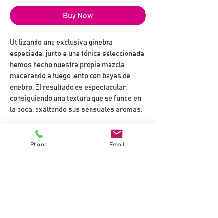
Buy Now
Utilizando una exclusiva ginebra
especiada, junto a una tónica seleccionada,
hemos hecho nuestra propia mezcla
macerando a fuego lento con bayas de
enebro. El resultado es espectacular,
consiguiendo una textura que se funde en
la boca, exaltando sus sensuales aromas.
MARIDAJE
Phone
Email
Ideal para acompañar aperitivos fríos
INGREDIENTES
de marisco, carnes crudas tipo Tartar y
postres con frutas. Propiedades
Tónica Azul 60%
VALOR NUTRICIONAL
digestivas.
Ginebra 1%
Bayas 0,02%
Energía KJ/100G: 1144