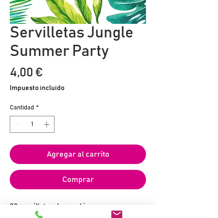
Servilletas Jungle
Summer Party
Precio
4,00 €
Impuesto incluido
Cantidad
*
Agregar al carrito
Comprar
20 servilletas de papel impresas en
formato 33 x 33 cm