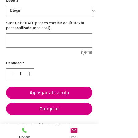
Botella
*
Si es un REGALO puedes escribir aquí tu texto
personalizado. (opcional)
0/500
Cantidad
*
Agregar al carrito
Comprar
Zona de Producción:
D.O. Utiel - Requena
Bodega:
Murviedro
Phone
Email