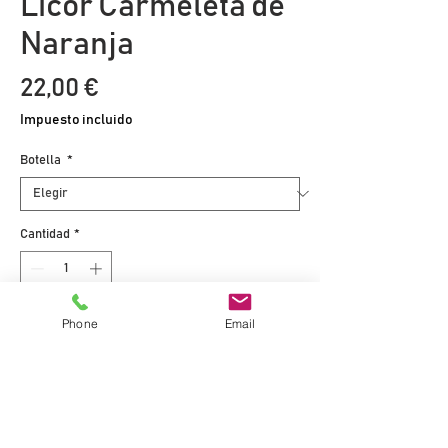
Licor Carmeleta de
Naranja
Precio
22,00 €
Impuesto incluido
Botella
*
Cantidad
*
Phone
Email
Agregar al carrito
Comprar
Carmeleta