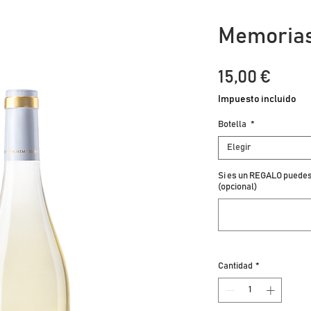
Memorias
Prec
15,00 €
Impuesto incluido
Botella
*
Elegir
Si es un REGALO puedes 
(opcional)
Cantidad
*