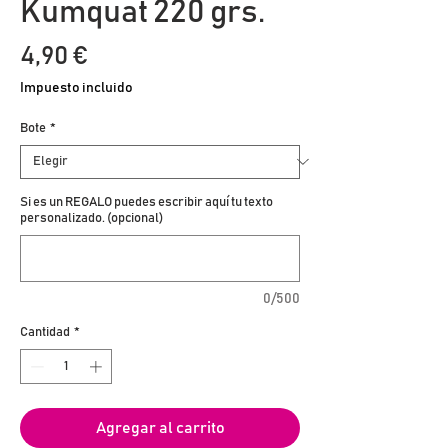
Kumquat 220 grs.
Precio
4,90 €
Impuesto incluido
Bote
*
Si es un REGALO puedes escribir aquí tu texto
personalizado. (opcional)
0/500
Cantidad
*
Agregar al carrito