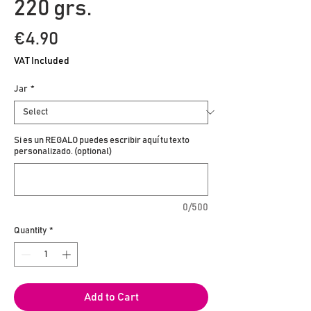
220 grs.
Price
€4.90
VAT Included
Jar
*
Si es un REGALO puedes escribir aquí tu texto
personalizado. (optional)
0/500
Quantity
*
Add to Cart