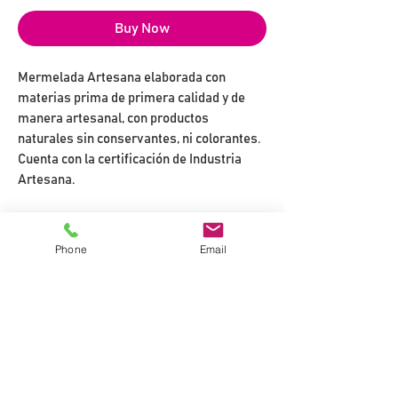
Buy Now
Mermelada Artesana elaborada con
materias prima de primera calidad y de
manera artesanal, con productos
naturales sin conservantes, ni colorantes.
Cuenta con la certificación de Industria
Artesana.
DESCRIPCIÓN
Phone
Email
Mermelada elaborada con auténtica
INGREDIENTES
oliva Serrana y un suave toque de
limón una sorprendente. Mermelada
Oliva Serrana 60%
VALOR NUTRICIONAL
ideal para aperitivos,
Azúcar
acompañamiento de verduras o
Gelificante: Agar agar
Energía KJ/100G: 1945
simplemente con la ensaladilla rusa.
Acidulante: Ácido Cítrico
Energía Kcal/100G: 459
¡Pruébela!