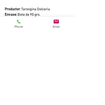
Productor
: Tarongina Dolceria
Envase:
Bote de 90 grs.
Phone
Email
DESCRIPCIÓN
Un confitado suave, terminado con un
crujiente escarchado.
Una explosión de sabor intenso en la
boca.
PLAZA MAYOR, 2
46500 SAGUNTO
YOLA@VIVAVINS.COM
+34 682 533 753
Política de privacidad
política de cookies
CONDICIONES DE VENTA
POLÍTICA DE DEVOLUCIONES