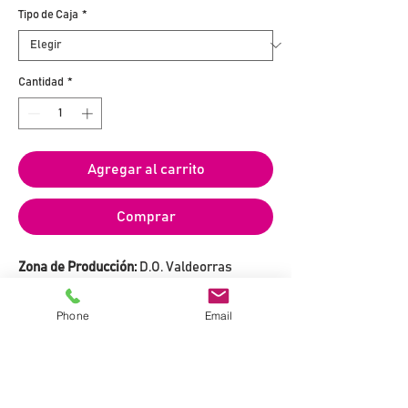
Tipo de Caja
*
Cantidad
*
Agregar al carrito
Comprar
Zona de Producción:
D.O. Valdeorras
Bodega:
Adegas y viñedos Paco & Lola
Tipo de Vino:
Blanco
Phone
Email
Variedades:
100% Godello
Grado Alcohólico:
12,5% vol.