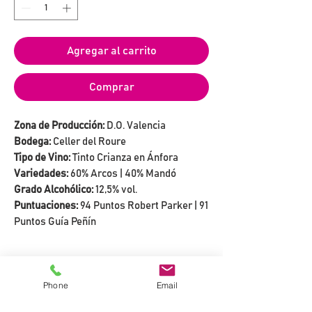
Agregar al carrito
Comprar
Zona de Producción:
D.O. Valencia
Bodega:
Celler del Roure
Tipo de Vino:
Tinto Crianza en Ánfora
Variedades:
60% Arcos | 40% Mandó
Grado Alcohólico:
12,5% vol.
Puntuaciones:
94 Puntos Robert Parker | 91
Puntos Guía Peñín
LA BODEGA
Phone
Email
Pablo Calatayud
, propietario y
VIÑEDO
enólogo, lleva un tiempo recuperando