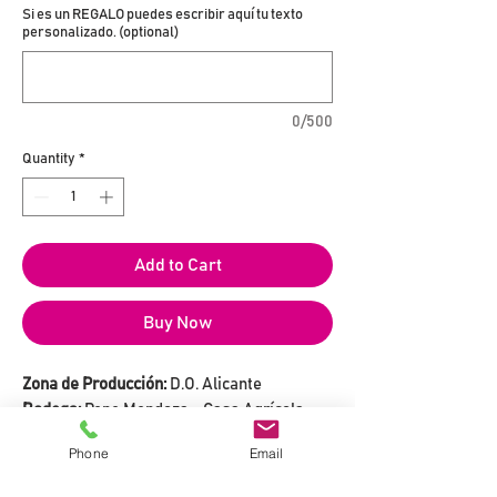
Si es un REGALO puedes escribir aquí tu texto
personalizado. (optional)
0/500
Quantity
*
Add to Cart
Buy Now
Zona de Producción:
D.O. Alicante
Bodega:
Pepe Mendoza - Casa Agrícola
Tipo de Vino:
Tinto Crianza
Phone
Email
Variedades:
70% Monastrell | 20% Giró | 5%
Syrah | 50% Alicante Bouschet