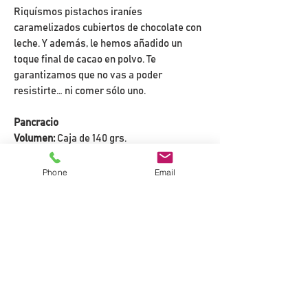
Riquísmos pistachos iraníes
caramelizados cubiertos de chocolate con
leche. Y además, le hemos añadido un
toque final de cacao en polvo. Te
garantizamos que no vas a poder
resistirte… ni comer sólo uno.
Pancracio
Volumen:
Caja de 140 grs.
Phone
Email
INGREDIENTES
Cobertura chocolate leche 38% cacao
INFORMACIÓN NUTRICIONAL
(azúcar, manteca de
cacao, leche entera en polvo, pasta de
Valor energético:
2510 Kj / 603
cacao, emulgente: lecitina de soja,
Grasas:
Kcal
aroma natural de vainilla,
de las cuales,
43 gr.
sal); pistacho caramelizado (pistacho,
PLAZA MAYOR, 2
saturadas:
18 gr.
azúcar lustre y agua); pasta