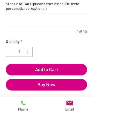
Si es un REGALO puedes escribir aquí tu texto
personalizado. (optional)
0/500
Quantity
*
Add to Cart
Buy Now
Zona de Producción:
I.G.P. Tierra de Castilla
Bodega:
Bodega Quinta de Aves
Phone
Email
Tipo de Vino:
Rosado Joven
Variedades:
Cabernet Franc | Graciano
Grado Alcohólico:
13,5% vol.