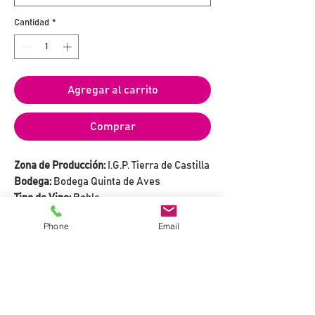
Cantidad
*
Agregar al carrito
Comprar
Zona de Producción:
I.G.P. Tierra de Castilla
Bodega:
Bodega Quinta de Aves
Tipo de Vino:
Roble
Variedades:
100% Syrah
Phone
Email
Grado Alcohólico:
14% vol.
Puntuaciones:
90 Puntos Peñín
LA BODEGA