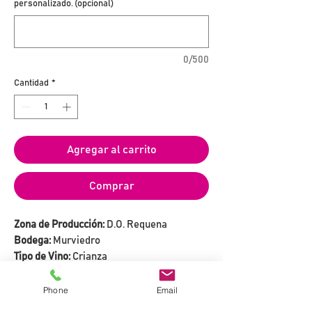
personalizado. (opcional)
0/500
Cantidad
*
Agregar al carrito
Comprar
Zona de Producción:
D.O. Requena
Bodega:
Murviedro
Tipo de Vino:
Crianza
Variedades:
100% Monastrell
Grado Alcohólico:
14% vol.
Phone
Email
Premios 2019:
Medalla de Oro en el