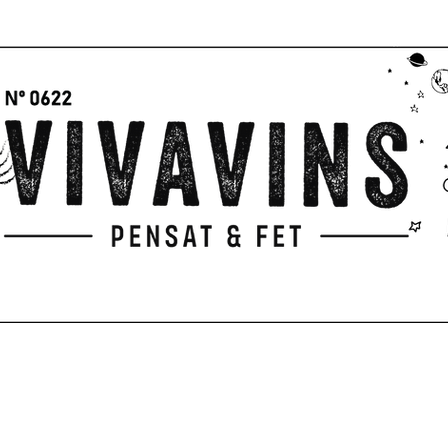
GIFTS
PICNIC
PENSAT & FET
Servicios
TERRACE