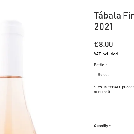
Tábala Fi
2021
Price
€8.00
VAT Included
Bottle
*
Select
Si es un REGALO puedes 
(optional)
Quantity
*